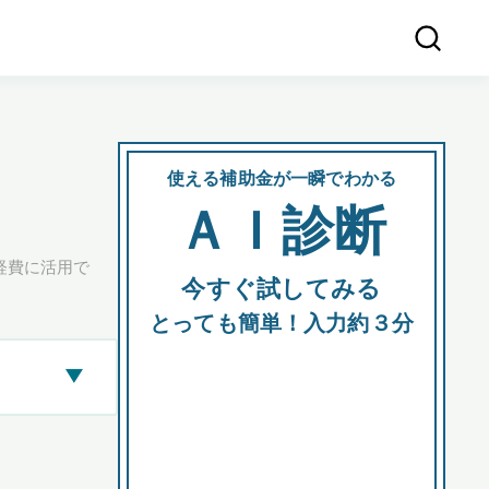
使える補助金が一瞬でわかる
会社
ＡＩ診断
所在
経費に活用で
今すぐ試してみる
都道府
とっても簡単！入力約３分
▶
市区町