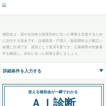
補助金は、国や自治体が政策目的に沿った事業を支援するため
に交付する資金です。設備投資・IT導入・販路開拓など幅広い
経費に活用でき、原則として返済不要です。公募期間や対象要
件を確認し、自社に合った制度を探しましょう。
詳細条件を入力する
▶
都道府県
使える補助金が一瞬でわかる
会
ＡＩ診断
全国の検索結果を含めて表示