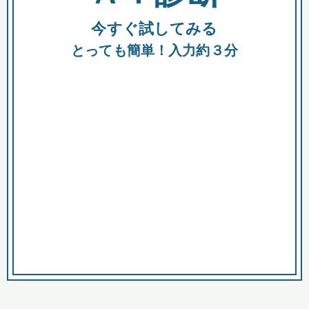
今すぐ試してみる
種類
都
補助金
とっても簡単！入力約３分
助成金
融資
出資
公募期間
市
募集中のみ
購入する商品・サービス
商品で絞り込む
対象経費で絞り込む
キーワード