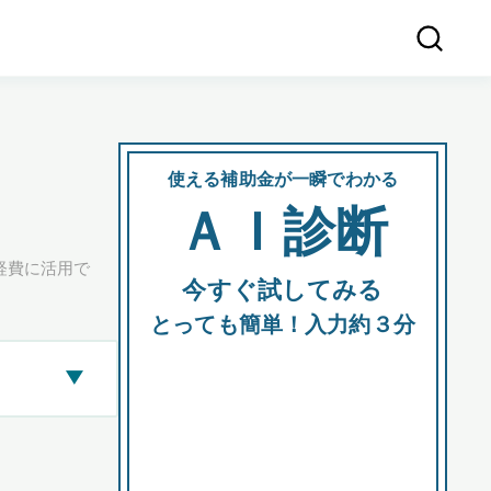
使える補助金が一瞬でわかる
会社
ＡＩ診断
所在
経費に活用で
今すぐ試してみる
都道府
とっても簡単！入力約３分
▶
市区町