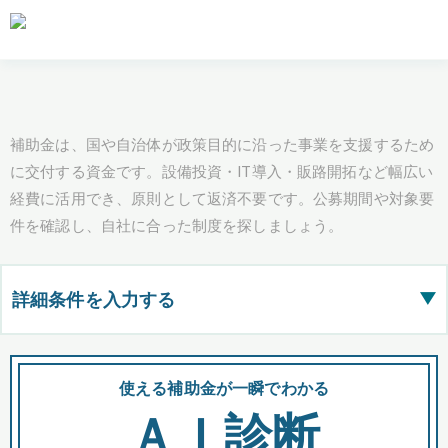
補助金は、国や自治体が政策目的に沿った事業を支援するため
に交付する資金です。設備投資・IT導入・販路開拓など幅広い
経費に活用でき、原則として返済不要です。公募期間や対象要
件を確認し、自社に合った制度を探しましょう。
詳細条件を入力する
▶
都道府県
使える補助金が一瞬でわかる
会
ＡＩ診断
全国の検索結果を含めて表示