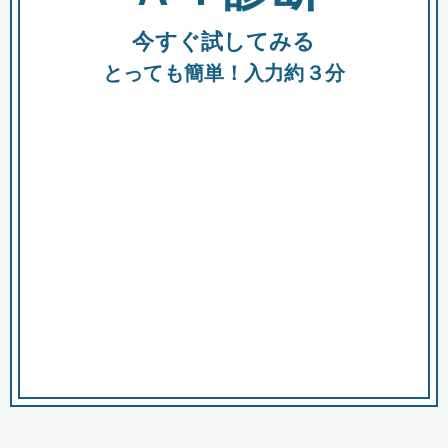
今すぐ試してみる
種類
都
補助金
とっても簡単！入力約３分
助成金
融資
出資
公募期間
市
募集中のみ
購入する商品・サービス
商品で絞り込む
対象経費で絞り込む
キーワード