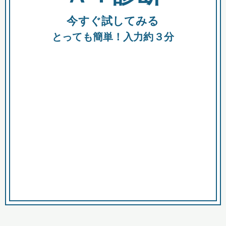
今すぐ試してみる
種類
都
補助金
とっても簡単！入力約３分
助成金
融資
出資
公募期間
市
募集中のみ
購入する商品・サービス
商品で絞り込む
対象経費で絞り込む
キーワード