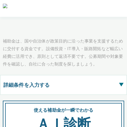
補助金は、国や自治体が政策目的に沿った事業を支援するため
に交付する資金です。設備投資・IT導入・販路開拓など幅広い
経費に活用でき、原則として返済不要です。公募期間や対象要
件を確認し、自社に合った制度を探しましょう。
詳細条件を入力する
▶
都道府県
使える補助金が一瞬でわかる
会
ＡＩ診断
全国の検索結果を含めて表示