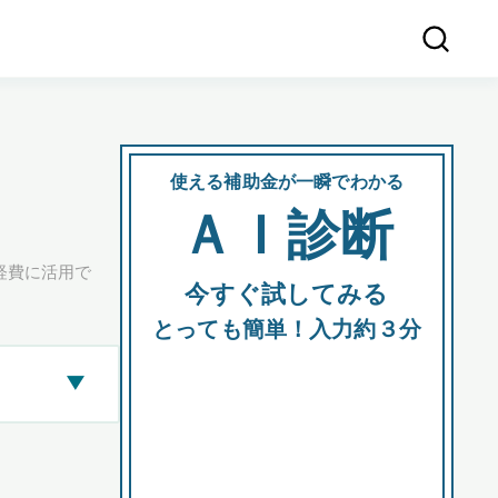
使える補助金が一瞬でわかる
会社
ＡＩ診断
所在
経費に活用で
今すぐ試してみる
都道府
とっても簡単！入力約３分
▶
市区町