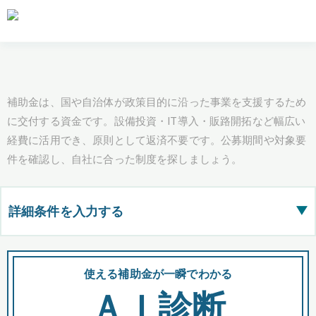
補助金は、国や自治体が政策目的に沿った事業を支援するため
に交付する資金です。設備投資・IT導入・販路開拓など幅広い
経費に活用でき、原則として返済不要です。公募期間や対象要
件を確認し、自社に合った制度を探しましょう。
詳細条件を入力する
▶
都道府県
使える補助金が一瞬でわかる
会
ＡＩ診断
全国の検索結果を含めて表示