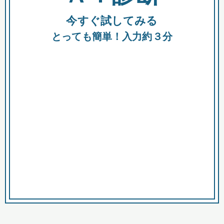
今すぐ試してみる
種類
都
補助金
とっても簡単！入力約３分
助成金
融資
出資
公募期間
市
募集中のみ
購入する商品・サービス
商品で絞り込む
対象経費で絞り込む
キーワード