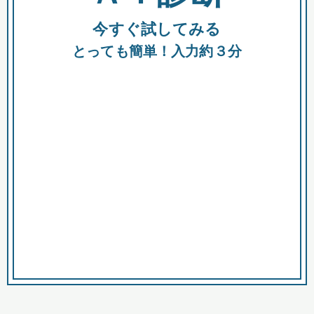
今すぐ試してみる
種類
都
補助金
とっても簡単！入力約３分
助成金
融資
出資
公募期間
市
募集中のみ
購入する商品・サービス
商品で絞り込む
対象経費で絞り込む
キーワード