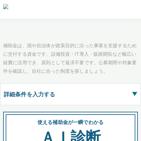
補助金は、国や自治体が政策目的に沿った事業を支援するため
に交付する資金です。設備投資・IT導入・販路開拓など幅広い
経費に活用でき、原則として返済不要です。公募期間や対象要
件を確認し、自社に合った制度を探しましょう。
詳細条件を入力する
▶
都道府県
使える補助金が一瞬でわかる
会
ＡＩ診断
全国の検索結果を含めて表示