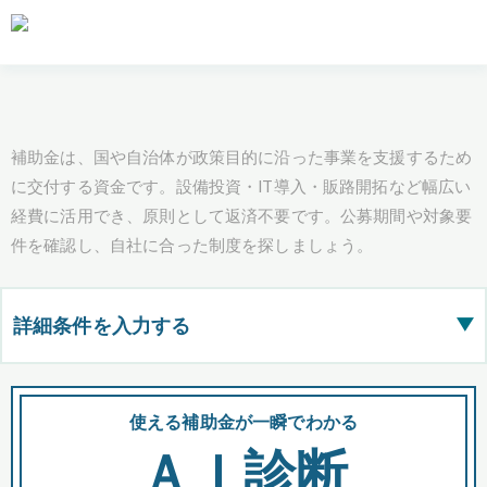
補助金は、国や自治体が政策目的に沿った事業を支援するため
に交付する資金です。設備投資・IT導入・販路開拓など幅広い
経費に活用でき、原則として返済不要です。公募期間や対象要
件を確認し、自社に合った制度を探しましょう。
詳細条件を入力する
▶
都道府県
使える補助金が一瞬でわかる
会
ＡＩ診断
全国の検索結果を含めて表示