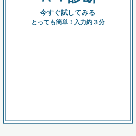
今すぐ試してみる
種類
都
補助金
とっても簡単！入力約３分
助成金
融資
出資
公募期間
市
募集中のみ
購入する商品・サービス
商品で絞り込む
対象経費で絞り込む
キーワード