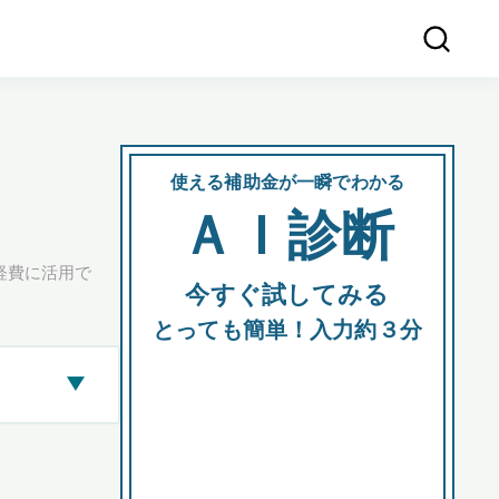
使える補助金が一瞬でわかる
会社
ＡＩ診断
所在
経費に活用で
今すぐ試してみる
都道府
とっても簡単！入力約３分
▶
市区町