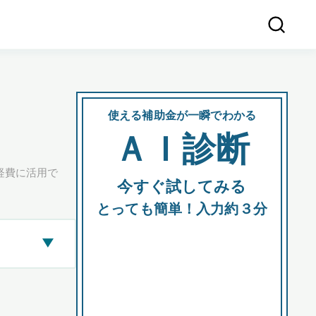
使える補助金が一瞬でわかる
会社
ＡＩ診断
所在
経費に活用で
今すぐ試してみる
都道府
とっても簡単！入力約３分
▶
市区町