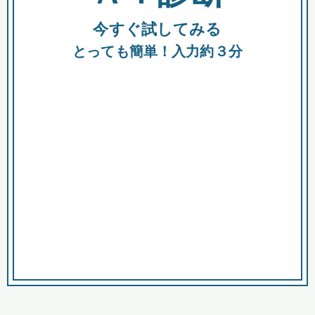
今すぐ試してみる
種類
都
補助金
とっても簡単！入力約３分
助成金
融資
出資
公募期間
市
募集中のみ
購入する商品・サービス
商品で絞り込む
対象経費で絞り込む
キーワード