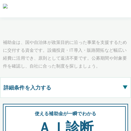
補助金は、国や自治体が政策目的に沿った事業を支援するため
に交付する資金です。設備投資・IT導入・販路開拓など幅広い
経費に活用でき、原則として返済不要です。公募期間や対象要
件を確認し、自社に合った制度を探しましょう。
詳細条件を入力する
▶
都道府県
使える補助金が一瞬でわかる
会
ＡＩ診断
全国の検索結果を含めて表示