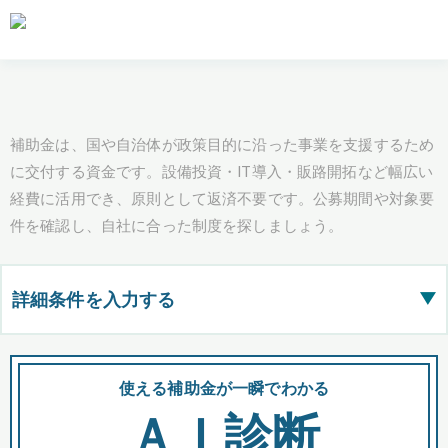
補助金は、国や自治体が政策目的に沿った事業を支援するため
に交付する資金です。設備投資・IT導入・販路開拓など幅広い
経費に活用でき、原則として返済不要です。公募期間や対象要
件を確認し、自社に合った制度を探しましょう。
詳細条件を入力する
▶
都道府県
使える補助金が一瞬でわかる
会
ＡＩ診断
全国の検索結果を含めて表示