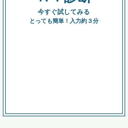
今すぐ試してみる
種類
都
補助金
とっても簡単！入力約３分
助成金
融資
出資
公募期間
市
募集中のみ
購入する商品・サービス
商品で絞り込む
対象経費で絞り込む
キーワード