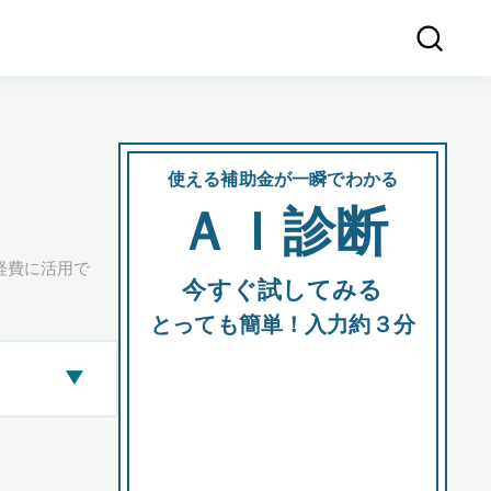
使える補助金が一瞬でわかる
会社
ＡＩ診断
所在
経費に活用で
今すぐ試してみる
都道府
とっても簡単！入力約３分
▶
市区町