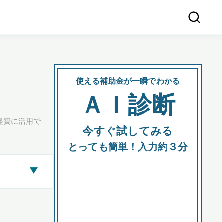
使える補助金が一瞬でわかる
会社
ＡＩ診断
所在
経費に活用で
今すぐ試してみる
都道府
とっても簡単！入力約３分
▶
市区町