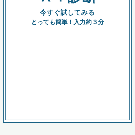
今すぐ試してみる
種類
都
補助金
とっても簡単！入力約３分
助成金
融資
出資
公募期間
市
募集中のみ
購入する商品・サービス
商品で絞り込む
対象経費で絞り込む
キーワード