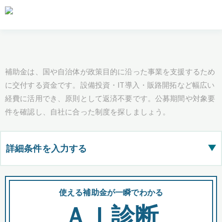
補助金は、国や自治体が政策目的に沿った事業を支援するため
に交付する資金です。設備投資・IT導入・販路開拓など幅広い
経費に活用でき、原則として返済不要です。公募期間や対象要
件を確認し、自社に合った制度を探しましょう。
詳細条件を入力する
▶
都道府県
使える補助金が一瞬でわかる
会
ＡＩ診断
全国の検索結果を含めて表示