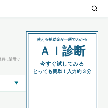
使える補助金が一瞬でわかる
会社
ＡＩ診断
所在
経費に活用で
今すぐ試してみる
都道府
とっても簡単！入力約３分
▶
市区町