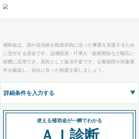
補助金は、国や自治体が政策目的に沿った事業を支援するため
に交付する資金です。設備投資・IT導入・販路開拓など幅広い
経費に活用でき、原則として返済不要です。公募期間や対象要
件を確認し、自社に合った制度を探しましょう。
詳細条件を入力する
▶
都道府県
使える補助金が一瞬でわかる
会
ＡＩ診断
全国の検索結果を含めて表示