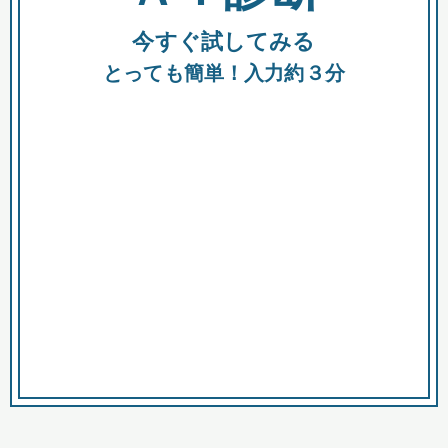
今すぐ試してみる
種類
都
補助金
とっても簡単！入力約３分
助成金
融資
出資
公募期間
市
募集中のみ
購入する商品・サービス
商品で絞り込む
対象経費で絞り込む
キーワード