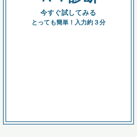
今すぐ試してみる
種類
都
補助金
とっても簡単！入力約３分
助成金
融資
出資
公募期間
市
募集中のみ
購入する商品・サービス
商品で絞り込む
対象経費で絞り込む
キーワード