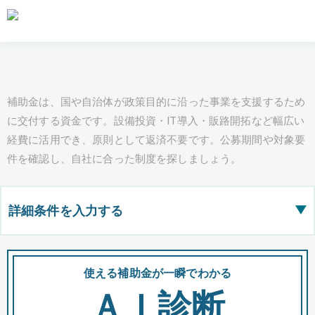
補助金は、国や自治体が政策目的に沿った事業を支援するため
に交付する資金です。設備投資・IT導入・販路開拓など幅広い
経費に活用でき、原則として返済不要です。公募期間や対象要
件を確認し、自社に合った制度を探しましょう。
詳細条件を入力する
▶
都道府県
使える補助金が一瞬でわかる
会
ＡＩ診断
全国の検索結果を含めて表示