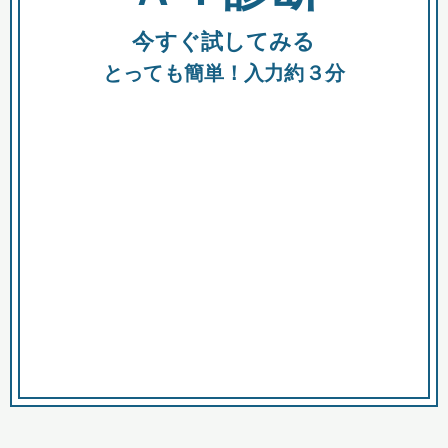
今すぐ試してみる
種類
都
補助金
とっても簡単！入力約３分
助成金
融資
出資
公募期間
市
募集中のみ
購入する商品・サービス
商品で絞り込む
対象経費で絞り込む
キーワード