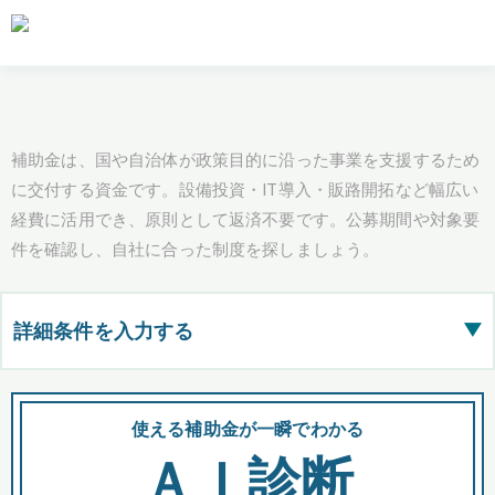
補助金は、国や自治体が政策目的に沿った事業を支援するため
に交付する資金です。設備投資・IT導入・販路開拓など幅広い
経費に活用でき、原則として返済不要です。公募期間や対象要
件を確認し、自社に合った制度を探しましょう。
詳細条件を入力する
▶
都道府県
使える補助金が一瞬でわかる
会
ＡＩ診断
全国の検索結果を含めて表示