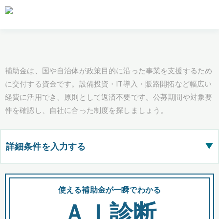
補助金は、国や自治体が政策目的に沿った事業を支援するため
に交付する資金です。設備投資・IT導入・販路開拓など幅広い
経費に活用でき、原則として返済不要です。公募期間や対象要
件を確認し、自社に合った制度を探しましょう。
詳細条件を入力する
▶
都道府県
使える補助金が一瞬でわかる
会
ＡＩ診断
全国の検索結果を含めて表示