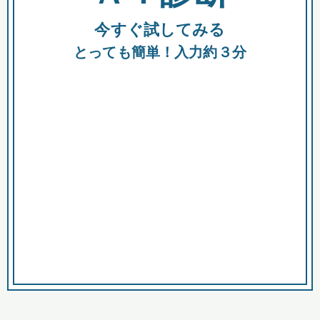
今すぐ試してみる
種類
都
補助金
とっても簡単！入力約３分
助成金
融資
出資
公募期間
市
募集中のみ
購入する商品・サービス
商品で絞り込む
対象経費で絞り込む
キーワード