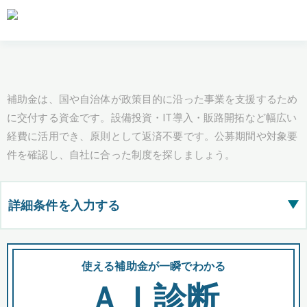
補助金は、国や自治体が政策目的に沿った事業を支援するため
に交付する資金です。設備投資・IT導入・販路開拓など幅広い
経費に活用でき、原則として返済不要です。公募期間や対象要
件を確認し、自社に合った制度を探しましょう。
詳細条件を入力する
▶
都道府県
使える補助金が一瞬でわかる
会
ＡＩ診断
全国の検索結果を含めて表示