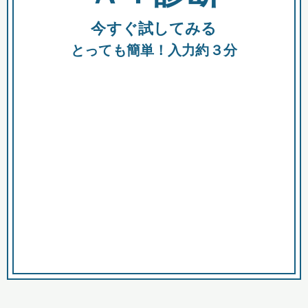
今すぐ試してみる
種類
都
補助金
とっても簡単！入力約３分
助成金
融資
出資
公募期間
市
募集中のみ
購入する商品・サービス
商品で絞り込む
対象経費で絞り込む
キーワード