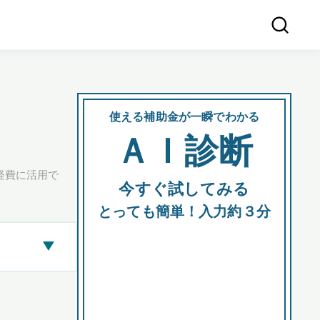
使える補助金が一瞬でわかる
会社
ＡＩ診断
所在
経費に活用で
今すぐ試してみる
都道府
とっても簡単！入力約３分
▶
市区町