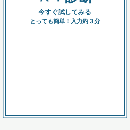
今すぐ試してみる
種類
都
補助金
とっても簡単！入力約３分
助成金
融資
出資
公募期間
市
募集中のみ
購入する商品・サービス
商品で絞り込む
対象経費で絞り込む
キーワード