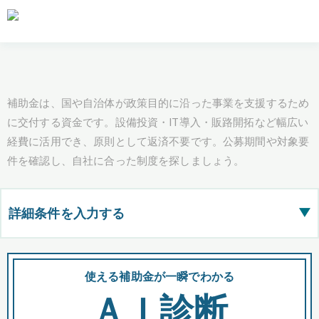
補助金は、国や自治体が政策目的に沿った事業を支援するため
に交付する資金です。設備投資・IT導入・販路開拓など幅広い
経費に活用でき、原則として返済不要です。公募期間や対象要
件を確認し、自社に合った制度を探しましょう。
詳細条件を入力する
▶
都道府県
使える補助金が一瞬でわかる
会
ＡＩ診断
全国の検索結果を含めて表示