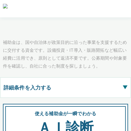
補助金は、国や自治体が政策目的に沿った事業を支援するため
に交付する資金です。設備投資・IT導入・販路開拓など幅広い
経費に活用でき、原則として返済不要です。公募期間や対象要
件を確認し、自社に合った制度を探しましょう。
詳細条件を入力する
▶
都道府県
使える補助金が一瞬でわかる
会
ＡＩ診断
全国の検索結果を含めて表示