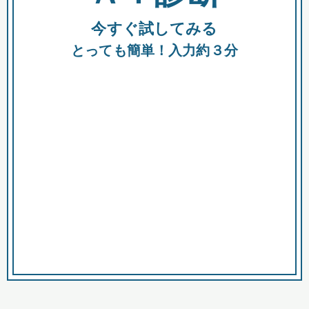
今すぐ試してみる
種類
都
補助金
とっても簡単！入力約３分
助成金
融資
出資
公募期間
市
募集中のみ
購入する商品・サービス
商品で絞り込む
対象経費で絞り込む
キーワード