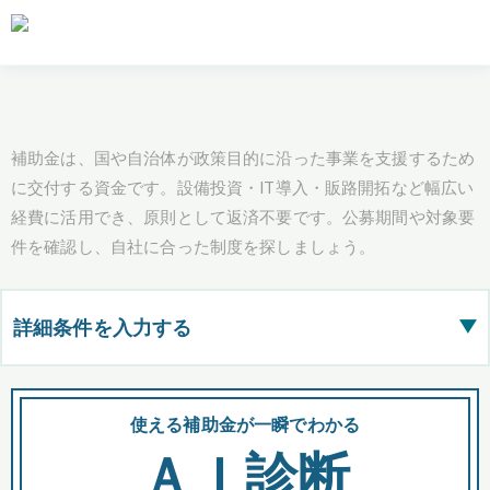
補助金は、国や自治体が政策目的に沿った事業を支援するため
に交付する資金です。設備投資・IT導入・販路開拓など幅広い
経費に活用でき、原則として返済不要です。公募期間や対象要
件を確認し、自社に合った制度を探しましょう。
詳細条件を入力する
▶
都道府県
使える補助金が一瞬でわかる
会
ＡＩ診断
全国の検索結果を含めて表示