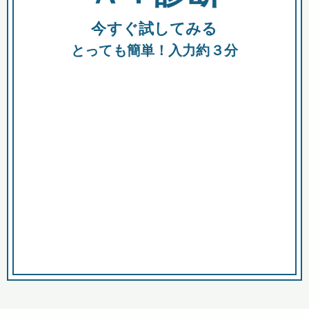
今すぐ試してみる
種類
都
補助金
とっても簡単！入力約３分
助成金
融資
出資
公募期間
市
募集中のみ
購入する商品・サービス
商品で絞り込む
対象経費で絞り込む
キーワード