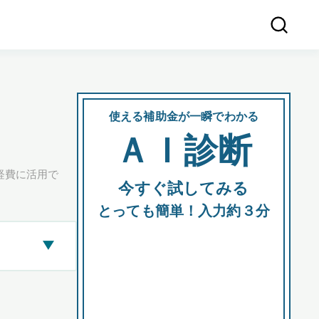
使える補助金が一瞬でわかる
会社
ＡＩ診断
所在
経費に活用で
今すぐ試してみる
都道府
とっても簡単！入力約３分
▶
市区町