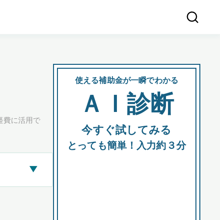
使える補助金が一瞬でわかる
会社
ＡＩ診断
所在
経費に活用で
今すぐ試してみる
都道府
とっても簡単！入力約３分
▶
市区町