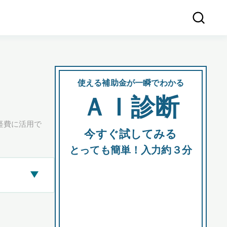
使える補助金が一瞬でわかる
会社
ＡＩ診断
所在
経費に活用で
今すぐ試してみる
都道府
とっても簡単！入力約３分
▶
市区町