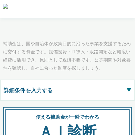
補助金は、国や自治体が政策目的に沿った事業を支援するため
に交付する資金です。設備投資・IT導入・販路開拓など幅広い
経費に活用でき、原則として返済不要です。公募期間や対象要
件を確認し、自社に合った制度を探しましょう。
詳細条件を入力する
▶
都道府県
使える補助金が一瞬でわかる
会
ＡＩ診断
全国の検索結果を含めて表示