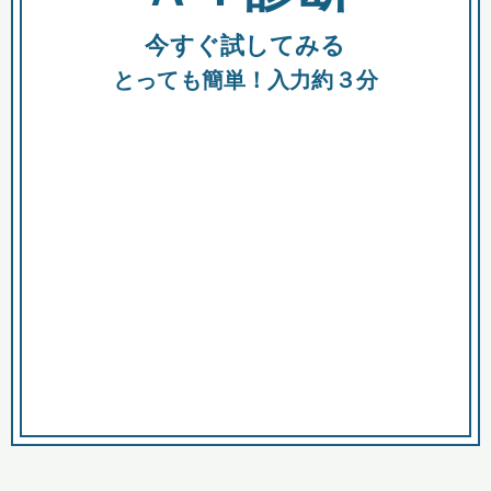
今すぐ試してみる
種類
都
補助金
とっても簡単！入力約３分
助成金
融資
出資
公募期間
市
募集中のみ
購入する商品・サービス
商品で絞り込む
対象経費で絞り込む
キーワード