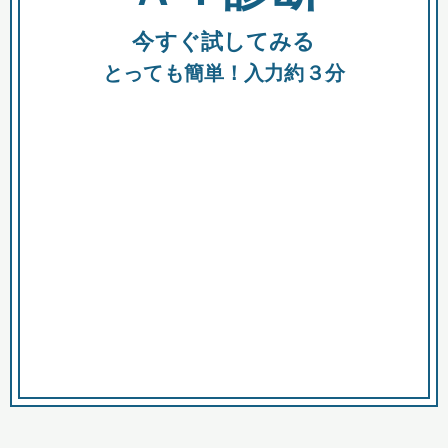
今すぐ試してみる
種類
都
補助金
とっても簡単！入力約３分
助成金
融資
出資
公募期間
市
募集中のみ
購入する商品・サービス
商品で絞り込む
対象経費で絞り込む
キーワード