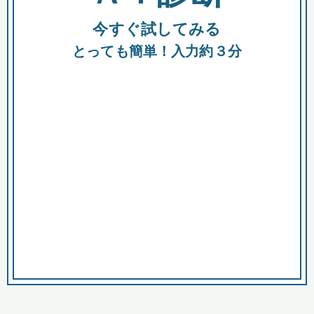
今すぐ試してみる
種類
都
補助金
とっても簡単！入力約３分
助成金
融資
出資
公募期間
市
募集中のみ
購入する商品・サービス
商品で絞り込む
対象経費で絞り込む
キーワード