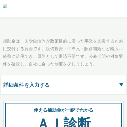
補助金は、国や自治体が政策目的に沿った事業を支援するため
に交付する資金です。設備投資・IT導入・販路開拓など幅広い
経費に活用でき、原則として返済不要です。公募期間や対象要
件を確認し、自社に合った制度を探しましょう。
詳細条件を入力する
▶
都道府県
使える補助金が一瞬でわかる
会
ＡＩ診断
全国の検索結果を含めて表示