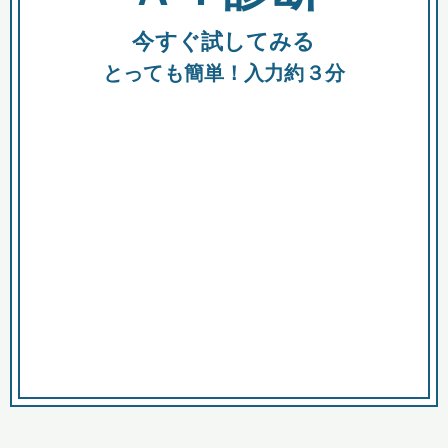
今すぐ試してみる
種類
都
補助金
とっても簡単！入力約３分
助成金
融資
出資
公募期間
市
募集中のみ
購入する商品・サービス
商品で絞り込む
対象経費で絞り込む
キーワード