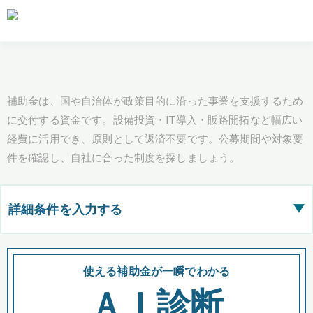
補助金は、国や自治体が政策目的に沿った事業を支援するため
に交付する資金です。設備投資・IT導入・販路開拓など幅広い
経費に活用でき、原則として返済不要です。公募期間や対象要
件を確認し、自社に合った制度を探しましょう。
詳細条件を入力する
▶
都道府県
使える補助金が一瞬でわかる
会
ＡＩ診断
全国の検索結果を含めて表示