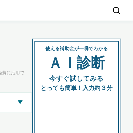
使える補助金が一瞬でわかる
会社
ＡＩ診断
所在
経費に活用で
今すぐ試してみる
都道府
とっても簡単！入力約３分
▶
市区町