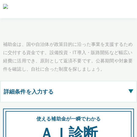
補助金は、国や自治体が政策目的に沿った事業を支援するため
に交付する資金です。設備投資・IT導入・販路開拓など幅広い
経費に活用でき、原則として返済不要です。公募期間や対象要
件を確認し、自社に合った制度を探しましょう。
詳細条件を入力する
▶
都道府県
使える補助金が一瞬でわかる
会
ＡＩ診断
全国の検索結果を含めて表示