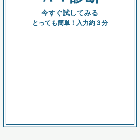
今すぐ試してみる
種類
都
補助金
とっても簡単！入力約３分
助成金
融資
出資
公募期間
市
募集中のみ
購入する商品・サービス
商品で絞り込む
対象経費で絞り込む
キーワード