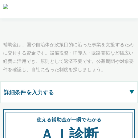
補助金は、国や自治体が政策目的に沿った事業を支援するため
に交付する資金です。設備投資・IT導入・販路開拓など幅広い
経費に活用でき、原則として返済不要です。公募期間や対象要
件を確認し、自社に合った制度を探しましょう。
詳細条件を入力する
▶
都道府県
使える補助金が一瞬でわかる
会
ＡＩ診断
全国の検索結果を含めて表示