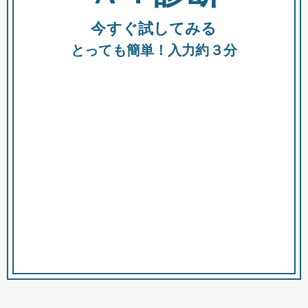
今すぐ試してみる
種類
都
補助金
とっても簡単！入力約３分
助成金
融資
出資
公募期間
市
募集中のみ
購入する商品・サービス
商品で絞り込む
対象経費で絞り込む
キーワード