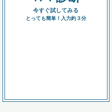
今すぐ試してみる
種類
都
補助金
とっても簡単！入力約３分
助成金
融資
出資
公募期間
市
募集中のみ
購入する商品・サービス
商品で絞り込む
対象経費で絞り込む
キーワード