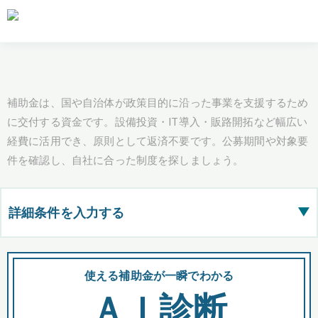
補助金は、国や自治体が政策目的に沿った事業を支援するため
に交付する資金です。設備投資・IT導入・販路開拓など幅広い
経費に活用でき、原則として返済不要です。公募期間や対象要
件を確認し、自社に合った制度を探しましょう。
詳細条件を入力する
▶
都道府県
使える補助金が一瞬でわかる
会
ＡＩ診断
全国の検索結果を含めて表示