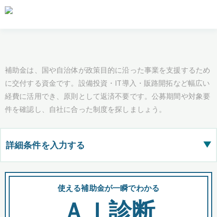
補助金は、国や自治体が政策目的に沿った事業を支援するため
に交付する資金です。設備投資・IT導入・販路開拓など幅広い
経費に活用でき、原則として返済不要です。公募期間や対象要
件を確認し、自社に合った制度を探しましょう。
詳細条件を入力する
▶
都道府県
使える補助金が一瞬でわかる
会
ＡＩ診断
全国の検索結果を含めて表示