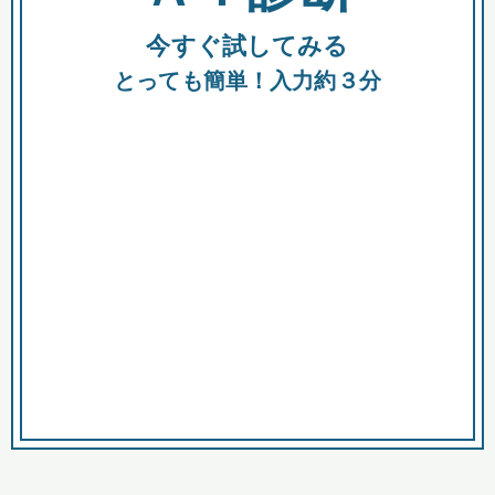
今すぐ試してみる
種類
都
補助金
とっても簡単！入力約３分
助成金
融資
出資
公募期間
市
募集中のみ
購入する商品・サービス
商品で絞り込む
対象経費で絞り込む
キーワード