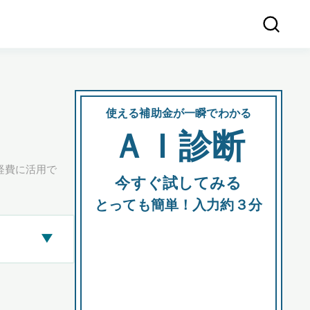
使える補助金が一瞬でわかる
会社
ＡＩ診断
所在
経費に活用で
今すぐ試してみる
都道府
とっても簡単！入力約３分
▶
市区町