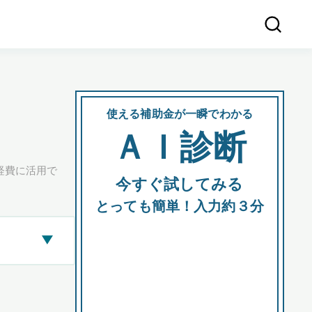
使える補助金が一瞬でわかる
会社
ＡＩ診断
所在
経費に活用で
今すぐ試してみる
都道府
とっても簡単！入力約３分
▶
市区町