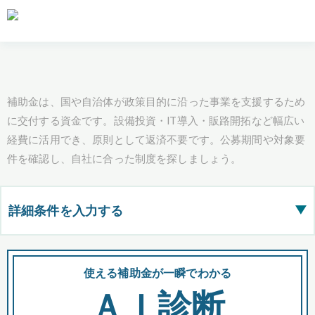
補助金は、国や自治体が政策目的に沿った事業を支援するため
に交付する資金です。設備投資・IT導入・販路開拓など幅広い
経費に活用でき、原則として返済不要です。公募期間や対象要
件を確認し、自社に合った制度を探しましょう。
詳細条件を入力する
▶
都道府県
使える補助金が一瞬でわかる
会
ＡＩ診断
全国の検索結果を含めて表示