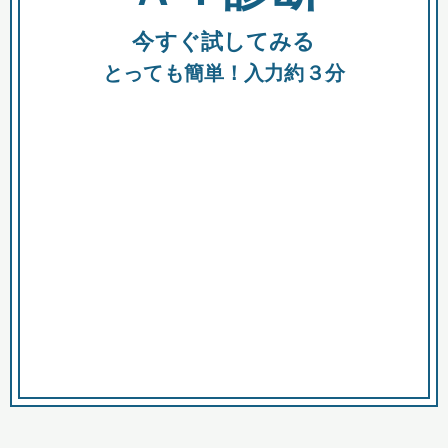
今すぐ試してみる
種類
都
補助金
とっても簡単！入力約３分
助成金
融資
出資
公募期間
市
募集中のみ
購入する商品・サービス
商品で絞り込む
対象経費で絞り込む
キーワード