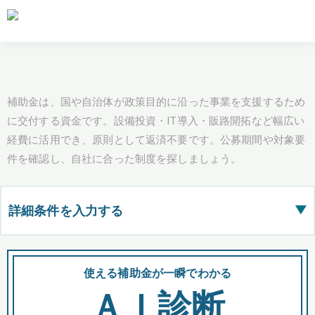
補助金は、国や自治体が政策目的に沿った事業を支援するため
に交付する資金です。設備投資・IT導入・販路開拓など幅広い
経費に活用でき、原則として返済不要です。公募期間や対象要
件を確認し、自社に合った制度を探しましょう。
詳細条件を入力する
▶
都道府県
使える補助金が一瞬でわかる
会
ＡＩ診断
全国の検索結果を含めて表示