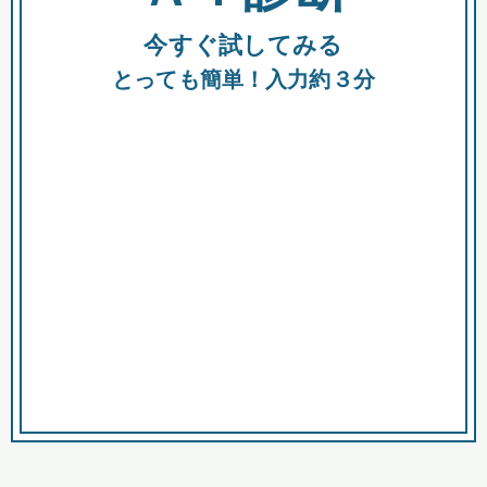
今すぐ試してみる
種類
都
補助金
とっても簡単！入力約３分
助成金
融資
出資
公募期間
市
募集中のみ
購入する商品・サービス
商品で絞り込む
対象経費で絞り込む
キーワード