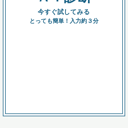
今すぐ試してみる
種類
都
補助金
とっても簡単！入力約３分
助成金
融資
出資
公募期間
市
募集中のみ
購入する商品・サービス
商品で絞り込む
対象経費で絞り込む
キーワード