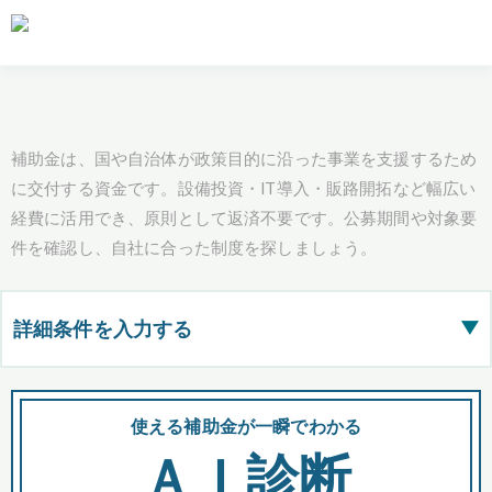
補助金は、国や自治体が政策目的に沿った事業を支援するため
に交付する資金です。設備投資・IT導入・販路開拓など幅広い
経費に活用でき、原則として返済不要です。公募期間や対象要
件を確認し、自社に合った制度を探しましょう。
詳細条件を入力する
▶
都道府県
使える補助金が一瞬でわかる
会
ＡＩ診断
全国の検索結果を含めて表示