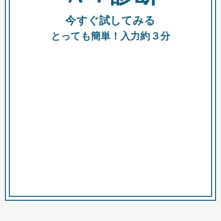
今すぐ試してみる
種類
都
補助金
とっても簡単！入力約３分
助成金
融資
出資
公募期間
市
募集中のみ
購入する商品・サービス
商品で絞り込む
対象経費で絞り込む
キーワード