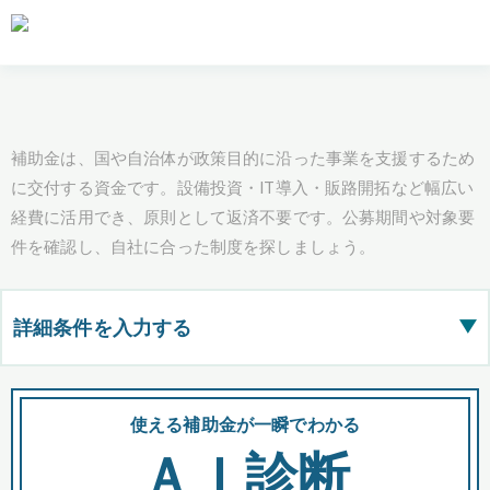
補助金は、国や自治体が政策目的に沿った事業を支援するため
に交付する資金です。設備投資・IT導入・販路開拓など幅広い
経費に活用でき、原則として返済不要です。公募期間や対象要
件を確認し、自社に合った制度を探しましょう。
詳細条件を入力する
▶
都道府県
使える補助金が一瞬でわかる
会
ＡＩ診断
全国の検索結果を含めて表示