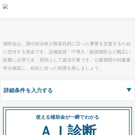
補助金は、国や自治体が政策目的に沿った事業を支援するため
に交付する資金です。設備投資・IT導入・販路開拓など幅広い
経費に活用でき、原則として返済不要です。公募期間や対象要
件を確認し、自社に合った制度を探しましょう。
詳細条件を入力する
▶
都道府県
使える補助金が一瞬でわかる
会
ＡＩ診断
全国の検索結果を含めて表示