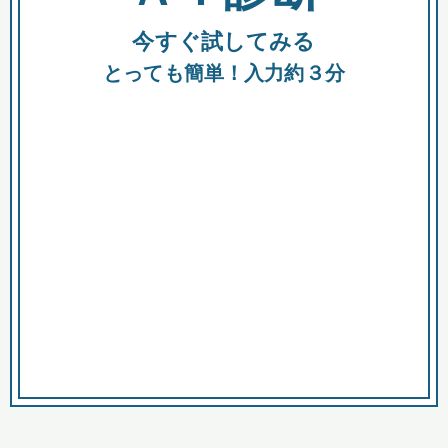
今すぐ試してみる
種類
都
補助金
とっても簡単！入力約３分
助成金
融資
出資
公募期間
市
募集中のみ
購入する商品・サービス
商品で絞り込む
対象経費で絞り込む
キーワード