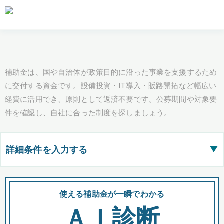
補助金は、国や自治体が政策目的に沿った事業を支援するため
に交付する資金です。設備投資・IT導入・販路開拓など幅広い
経費に活用でき、原則として返済不要です。公募期間や対象要
件を確認し、自社に合った制度を探しましょう。
詳細条件を入力する
▶
都道府県
使える補助金が一瞬でわかる
会
ＡＩ診断
全国の検索結果を含めて表示