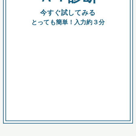
今すぐ試してみる
種類
都
補助金
とっても簡単！入力約３分
助成金
融資
出資
公募期間
市
募集中のみ
購入する商品・サービス
商品で絞り込む
対象経費で絞り込む
キーワード