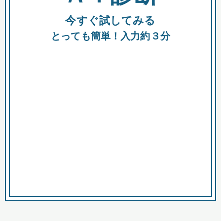
今すぐ試してみる
種類
都
補助金
とっても簡単！入力約３分
助成金
融資
出資
公募期間
市
募集中のみ
購入する商品・サービス
商品で絞り込む
対象経費で絞り込む
キーワード