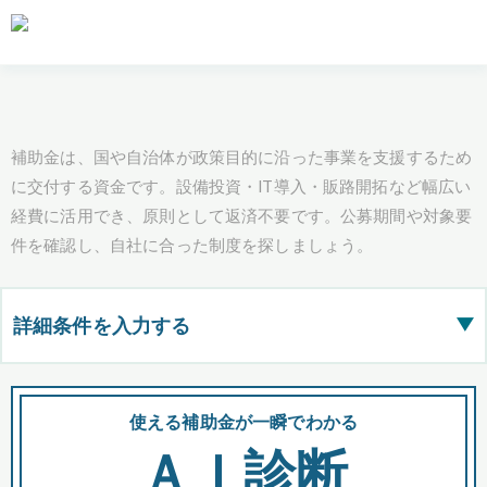
補助金は、国や自治体が政策目的に沿った事業を支援するため
に交付する資金です。設備投資・IT導入・販路開拓など幅広い
経費に活用でき、原則として返済不要です。公募期間や対象要
件を確認し、自社に合った制度を探しましょう。
詳細条件を入力する
▶
都道府県
使える補助金が一瞬でわかる
会
ＡＩ診断
全国の検索結果を含めて表示