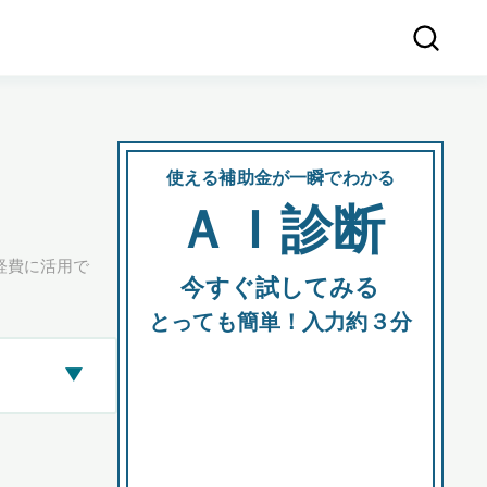
使える補助金が一瞬でわかる
会社
ＡＩ診断
所在
経費に活用で
今すぐ試してみる
都道府
とっても簡単！入力約３分
▶
市区町