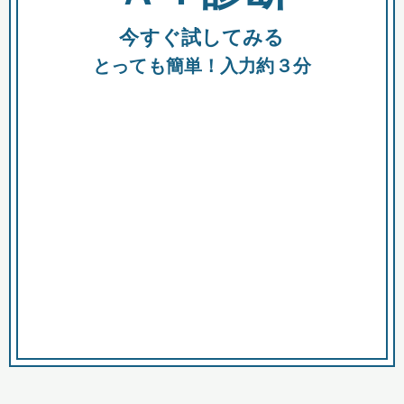
今すぐ試してみる
種類
都
補助金
とっても簡単！入力約３分
助成金
融資
出資
公募期間
市
募集中のみ
購入する商品・サービス
商品で絞り込む
対象経費で絞り込む
キーワード