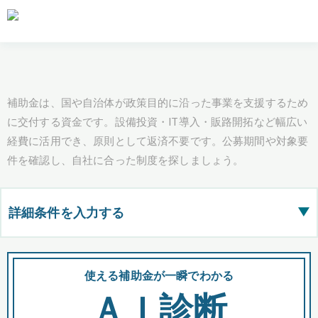
補助金は、国や自治体が政策目的に沿った事業を支援するため
に交付する資金です。設備投資・IT導入・販路開拓など幅広い
経費に活用でき、原則として返済不要です。公募期間や対象要
件を確認し、自社に合った制度を探しましょう。
詳細条件を入力する
▶
都道府県
使える補助金が一瞬でわかる
会
ＡＩ診断
全国の検索結果を含めて表示