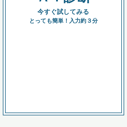
今すぐ試してみる
種類
都
補助金
とっても簡単！入力約３分
助成金
融資
出資
公募期間
市
募集中のみ
購入する商品・サービス
商品で絞り込む
対象経費で絞り込む
キーワード