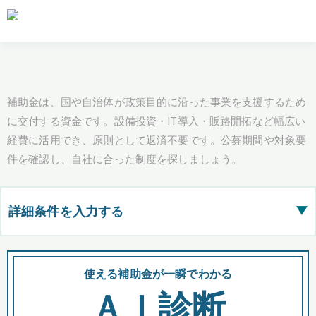
補助金は、国や自治体が政策目的に沿った事業を支援するため
に交付する資金です。設備投資・IT導入・販路開拓など幅広い
経費に活用でき、原則として返済不要です。公募期間や対象要
件を確認し、自社に合った制度を探しましょう。
詳細条件を入力する
▶
都道府県
使える補助金が一瞬でわかる
会
ＡＩ診断
全国の検索結果を含めて表示